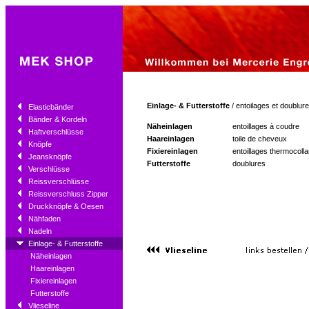
Einlage- & Futterstoffe
/ entoilages et doublur
Elasticbänder
Bänder & Kordeln
Näheinlagen
entoillages à coudre
Haftverschlüsse
Haareinlagen
toile de cheveux
Knöpfe
Fixiereinlagen
entoillages thermocoll
Jeansknöpfe
Futterstoffe
doublures
Verschlüsse
Reissverschlüsse
Reissverschluss Zipper
Druckknöpfe & Oesen
Nähfaden
Nadeln
Einlage- & Futterstoffe
Näheinlagen
Haareinlagen
Fixiereinlagen
Futterstoffe
Vlieseline