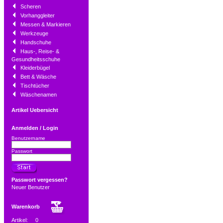
Scheren
Vorhanggleiter
Messen & Markieren
Werkzeuge
Handschuhe
Haus-, Reise- &
Gesundheitsschuhe
Kleiderbügel
Bett & Wäsche
Tischtücher
Wäschenamen
Artikel Uebersicht
Anmelden / Login
Benutzername
Passwort
Passwort vergessen?
Neuer Benutzer
Warenkorb
Artikel:
0