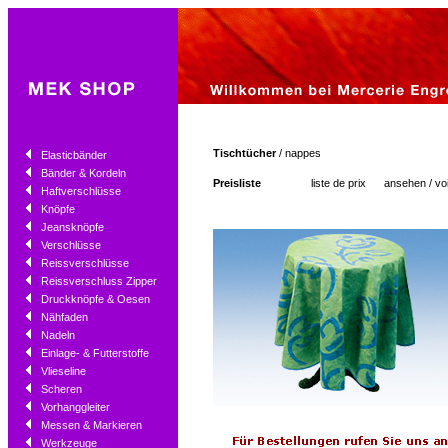
Tischtücher
/ nappes
Elasticbänder
Bänder & Kordeln
Preisliste
liste de prix
ansehen / vo
Haftverschlüsse
Knöpfe
Jeansknöpfe
Verschlüsse
Reissverschlüsse
Reissverschluss Zipper
Druckknöpfe & Oesen
Nähfaden
Nadeln
Einlage- & Futterstoffe
Vlieseline
Scheren
Vorhanggleiter
Messen & Markieren
Werkzeuge