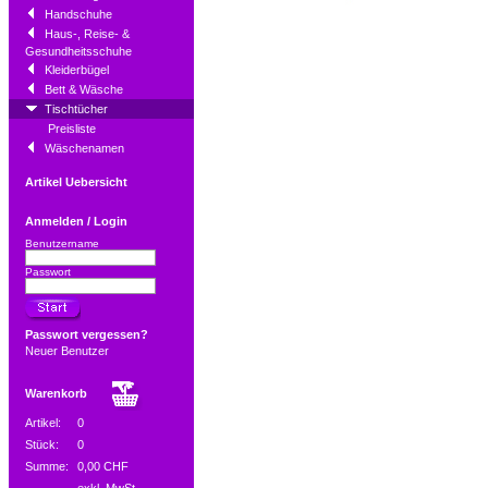
Handschuhe
Haus-, Reise- &
Gesundheitsschuhe
Kleiderbügel
Bett & Wäsche
Tischtücher
Preisliste
Wäschenamen
Artikel Uebersicht
Anmelden / Login
Benutzername
Passwort
Passwort vergessen?
Neuer Benutzer
Warenkorb
Artikel:
0
Stück:
0
Summe:
0,00 CHF